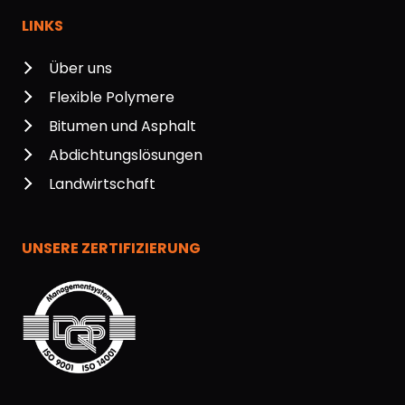
Lucophalt 500
-
LINKS
Lucophalt 5138
-
Über uns
Flexible Polymere
Lucosoil 2400 D
-
Bitumen und Asphalt
Lucosoil 2590 R
-
Abdichtungslösungen
Landwirtschaft
Lucosol 60-S - Emulsion - Layer bonding
-
Lucowax 1761
-
UNSERE ZERTIFIZIERUNG
Lucowax1705
-
Luxbit 96
-