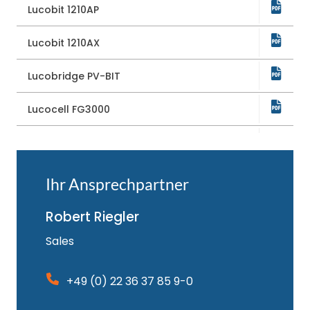
Lucobit 1210AP
-
Lucobit 1210AX
-
Lucobridge PV-BIT
-
Lucocell FG3000
-
Lucocell PE3700
-
Lucogrid Bitumen
Ihr Ansprechpartner
-
Robert Riegler
Lucogrid Glass
-
Sales
Lucogrid Glass120
-
+49 (0) 22 36 37 85 9-0
Lucogrid Glass50
-