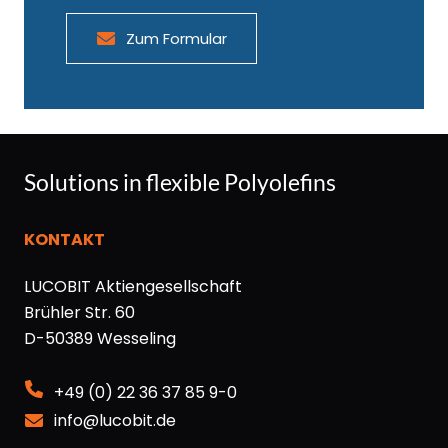
Lucolast 7010
-
Zum Formular
Lucolast 7010AC
-
Lucolast 9200
61
Lucolast 9300
61
Solutions in flexible Polyolefins
Lucolor blue
-
KONTAKT
Lucolor green
-
LUCOBIT Aktiengesellschaft
Brühler Str. 60
Lucolor red
-
D-50389 Wesseling
Lucolor yellow
-
+49 (0) 22 36 37 85 9-0
Lucophalt
-
info@lucobit.de