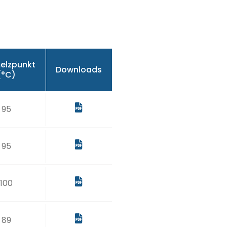
elzpunkt
Downloads
(°C)
95
95
100
89