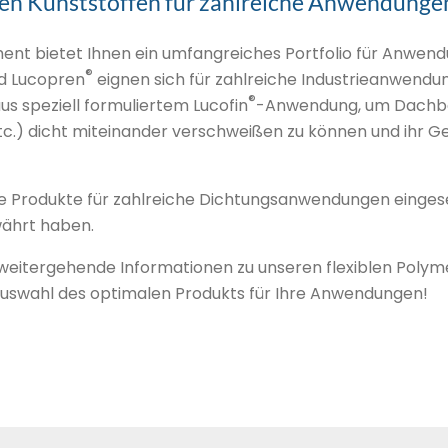
blen Kunststoffen für zahlreiche Anwendunge
t bietet Ihnen ein umfangreiches Portfolio für Anwend
®
d Lucopren
eignen sich für zahlreiche Industrieanwendu
®
s speziell formuliertem Lucofin
-Anwendung, um Dachbah
c.) dicht miteinander verschweißen zu können und ihr G
 Produkte für zahlreiche Dichtungsanwendungen eingeset
währt haben.
 weitergehende Informationen zu unseren flexiblen Polym
 Auswahl des optimalen Produkts für Ihre Anwendungen!