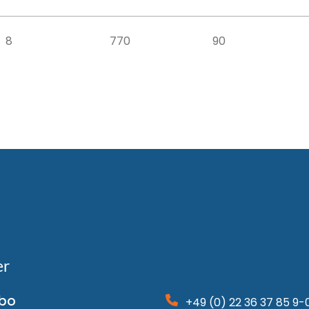
8
770
90
er
bo
+49 (0) 22 36 37 85 9-