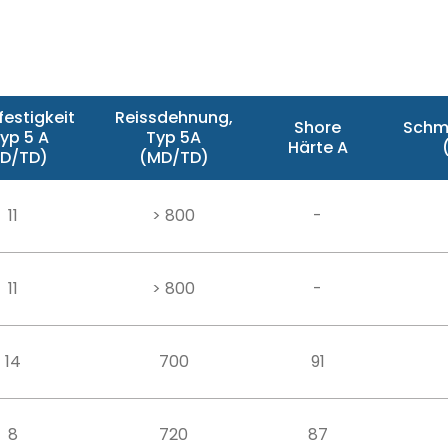
festigkeit
Reissdehnung,
Shore
Schm
Typ 5 A
Typ 5A
Härte A
D/TD)
(MD/TD)
11
> 800
-
11
> 800
-
14
700
91
8
720
87