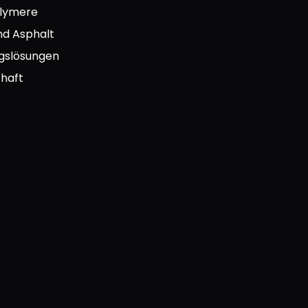
olymere
nd Asphalt
gslösungen
chaft